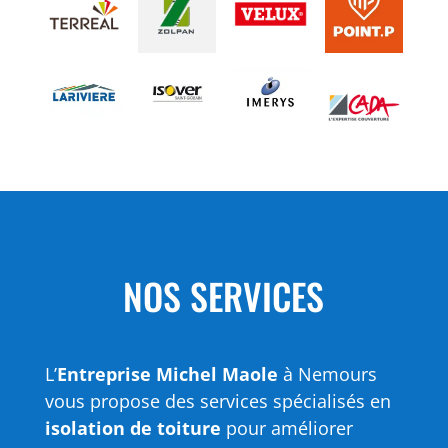
NOS SERVICES
L’
Entreprise Michel Maole
à Nemours
vous propose des services spécialisés en
isolation de toiture
pour améliorer