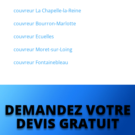
couvreur La Chapelle-la-Reine
couvreur Bourron-Marlotte
couvreur Ecuelles
couvreur Moret-sur-Loing
couvreur Fontainebleau
DEMANDEZ VOTRE
DEVIS GRATUIT